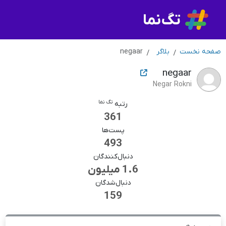
صفحه نخست
بلاگر
negaar
negaar
Negar Rokni
تگ نما
رتبه
361
پست‌ها
493
دنبال‌کنندگان
1.6 میلیون
دنبال‌شدگان
159